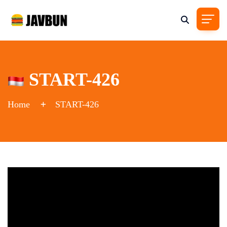
START-426
Home
START-426